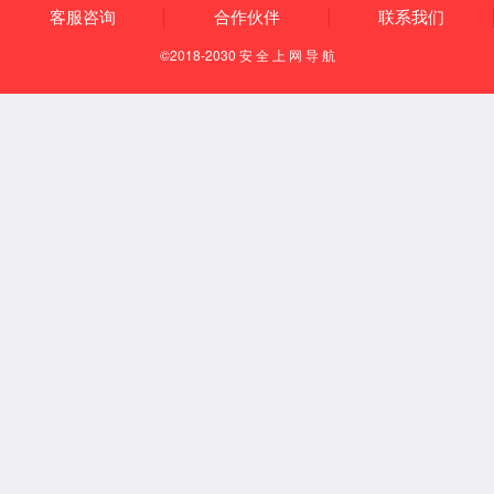
略目标贡献信息科大力量！
2024.09.10
金沙贵宾3777线路检测中心隆重举行2024年教师节表彰大
会
坚定理想信念“铸”师魂；陶冶道德情操“育”师德；涵养扎实学
识“强”师能；勤修仁爱之心“塑”师表。
2024.09.09
最高荣誉！学校“立德树人奖”评选结果揭晓
苏东庄教授荣获“立德树人荣誉奖”；苏中教授和李宁教授同时
荣获“立德树人楷模奖”。
首页
上一页
28
下一页
尾页
分享到